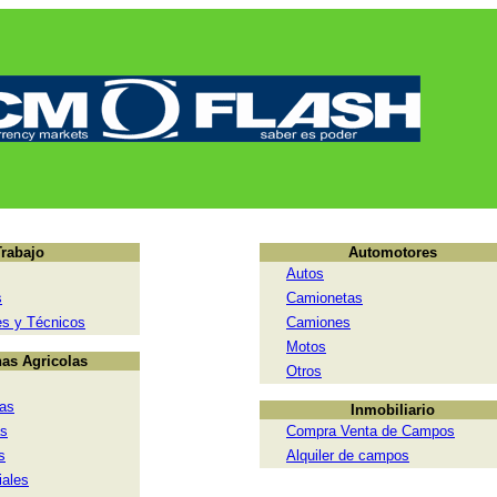
Trabajo
Automotores
Autos
s
Camionetas
es y Técnicos
Camiones
Motos
as Agricolas
Otros
as
Inmobiliario
as
Compra Venta de Campos
s
Alquiler de campos
iales