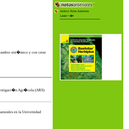
Archivo Notas Anteriores
 cambio sist�mico y con crear
vestigaci�n Agr�cola (ARS).
naturales en la Universidad