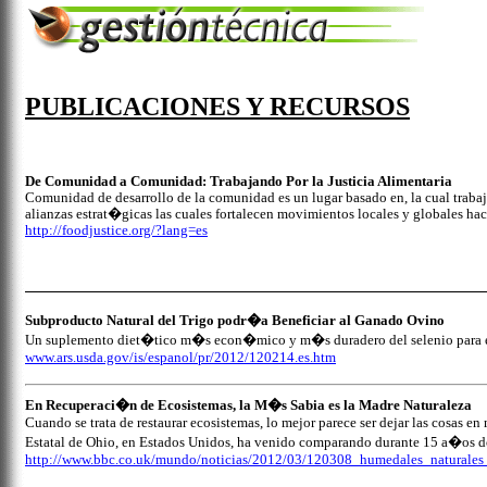
PUBLICACIONES Y RECURSOS
De Comunidad a Comunidad: Trabajando Por la Justicia Alimentaria
Comunidad de desarrollo de la comunidad es un lugar basado en, la cual trab
alianzas estrat�gicas las cuales fortalecen movimientos locales y globales haci
http://foodjustice.org/?lang=es
Subproducto Natural del Trigo podr�a Beneficiar al Ganado Ovino
Un suplemento diet�tico m�s econ�mico y m�s duradero del selenio para el
www.ars.usda.gov/is/espanol/pr/2012/120214.es.htm
En Recuperaci�n de Ecosistemas, la M�s Sabia es la Madre Naturaleza
Cuando se trata de restaurar ecosistemas, lo mejor parece ser dejar las cosas e
Estatal de Ohio, en Estados Unidos, ha venido comparando durante 15 a�os d
http://www.bbc.co.uk/mundo/noticias/2012/03/120308_humedales_naturales