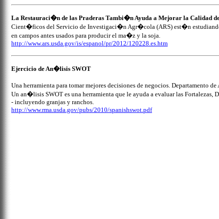
La Restauraci�n de las Praderas Tambi�n Ayuda a Mejorar la Calidad d
Cient�ficos del Servicio de Investigaci�n Agr�cola (ARS) est�n estudiando 
en campos antes usados para producir el ma�z y la soja.
http://www.ars.usda.gov/is/espanol/pr/2012/120228.es.htm
Ejercicio de An�lisis SWOT
Una herramienta para tomar mejores decisiones de negocios. Departamento de 
Un an�lisis SWOT es una herramienta que le ayuda a evaluar las Fortalezas, D
- incluyendo granjas y ranchos.
http://www.rma.usda.gov/pubs/2010/spanishswot.pdf