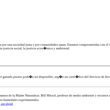
aja por una sociedad justa y por comunidades sanas. Estamos comprometidas con el
a justicia social, la justicia econ�mica y ambiental.
 ganado pronto podr�a ser disponible, seg�n un cient�fico del Servicio de In
n manos de la Madre Naturaleza. Bill Mitsch, profesor de medio ambiente y recursos 
os humedales experimentales.
_am.shtml