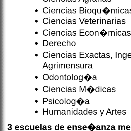
Ciencias Bioqu�mica
Ciencias Veterinarias
Ciencias Econ�micas
Derecho
Ciencias Exactas, Ing
Agrimensura
Odontolog�a
Ciencias M�dicas
Psicolog�a
Humanidades y Artes
3 escuelas de ense�anza medi