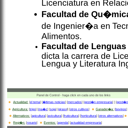
Licenciatura en Relac
Facultad de Qu�mic
de Ingenier�a en Tec
Alimentos.
Facultad de Lenguas 
dicta la carrera de Lic
Lengua y Literatura In
Panel de Control - haga click en cada uno de los links
Actualidad:
[
el tema
] [
�ltimas noticias
] [
mercados
]
[
gesti�n empresaria
] ] [
gesti�n
Agricultura:
[
trigo
] [
ma�z
] [
soja
]
[
giraso
l] [
otros cultivos
]
Ganader�a:
[
bovinos
] 
Alternativos:
[
apicultura
] [
avicultura
] [
fruticultura
]
[
horticultura
] [
otros alternativos
]
Regi�n:
[
rosario
]
Eventos:
[
agenda
] [
actualidad empresaria
]