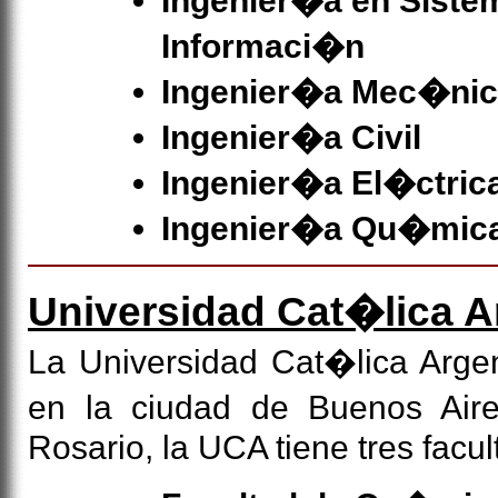
Ingenier�a en Siste
Informaci�n
Ingenier�a Mec�ni
Ingenier�a Civil
Ingenier�a El�ctric
Ingenier�a Qu�mic
Universidad Cat�lica A
La Universidad Cat�lica Arge
en la ciudad de Buenos Ai
Rosario, la UCA tiene tres facul