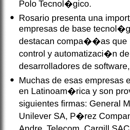
Polo Tecnol�gico.
Rosario presenta una impor
empresas de base tecnol�gi
destacan compa��as que p
control y automatizaci�n de
desarrolladores de software,
Muchas de esas empresas exp
en Latinoam�rica y son pro
siguientes firmas: General M
Unilever SA, P�rez Companc,
Andre, Telecom, Cargill SAC